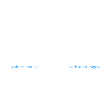
kommen und Glückshormone tanken. Unter...
GANZHEITLICHE MASSAGE Klassische Massage
/ Schwedische Massage / Aroma-Öl Massage /
Sportmassage Bodywork von...
« Ältere Einträge
Nächste Einträge »