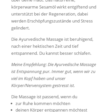
körperwarme Sesamöl wirkt entgiftend und
unterstützt bei der Regeneration, dabei
werden Erschöpfungszustände und Stress
gelindert.
Die Ayurvedische Massage ist beruhigend,
nach einer hektischen Zeit und tief
entspannend. Du kannst besser schlafen.
Meine Empfehlung: Die Ayurvedische Massage
ist Entspannung pur. Immer gut, wenn wir zu
viel im Kopf haben und unser
Körper/Nervensystem gestresst ist.
Die Massage ist passend, wenn du
zur Ruhe kommen möchten
deinen Körper entspannen möchtest