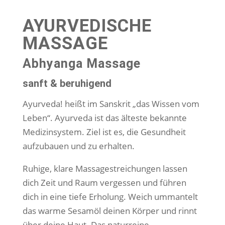
AYURVEDISCHE
MASSAGE
Abhyanga Massage
sanft & beruhigend
Ayurveda! heißt im Sanskrit „das Wissen vom
Leben“. Ayurveda ist das älteste bekannte
Medizinsystem. Ziel ist es, die Gesundheit
aufzubauen und zu erhalten.
Ruhige, klare Massagestreichungen lassen
dich Zeit und Raum vergessen und führen
dich in eine tiefe Erholung. Weich ummantelt
das warme Sesamöl deinen Körper und rinnt
über deine Haut. Das naturreine,