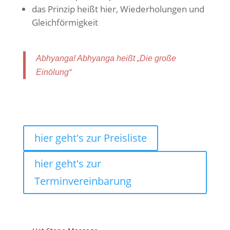
das Prinzip heißt hier, Wiederholungen und
Gleichförmigkeit
Abhyanga! Abhyanga heißt „Die große
Einölung“
hier geht's zur Preisliste
hier geht's zur
Terminvereinbarung