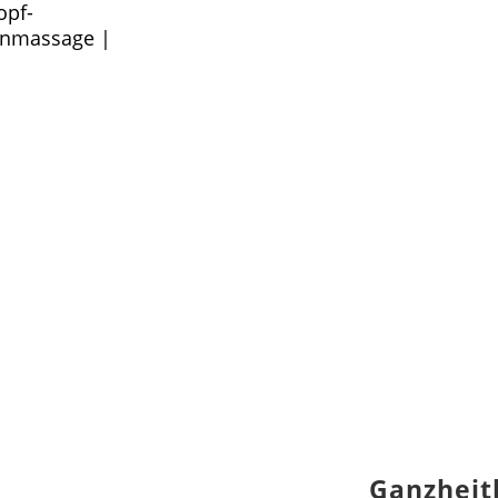
opf-
inmassage |
Ganzheit