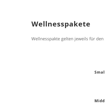
Termin vereinbaren
Gutschein kaufen
Wellnesspakete
Wellnesspakte gelten jeweils für de
BODY
Smal
3er Paket
Klassische Massage
Middl