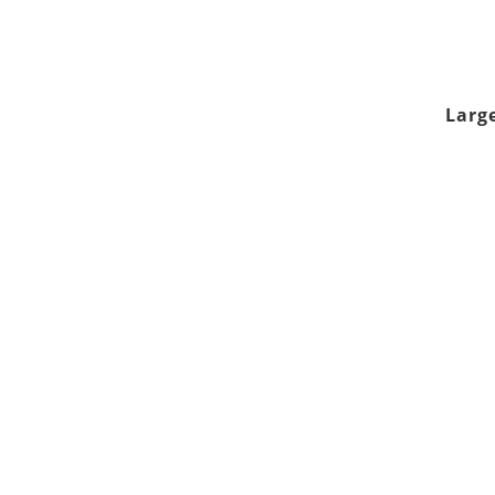
Large
Termine vereinbaren
Body
min
Mind
60 m
Reise um die Welt
3er Paket
Soul
265 ,- €