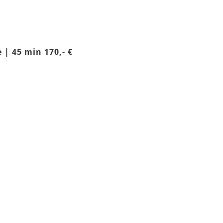
 | 45 min 170,- €
Gutschein kaufen
 | Klassische Massage 60
 | Ayurvedische Massage
in
Reise zu den Elemen
4er Paket
 | Lomi Lomi 90 min
Lomi Lomi
305,- €