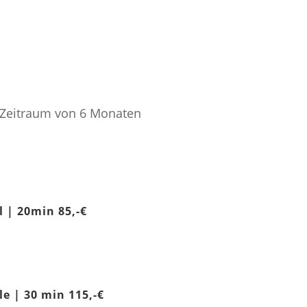
n Zeitraum von 6 Monaten
l | 20min 85,-€
Wellness
3er Paket
Wellnessmassage
e | 30 min 115,-€