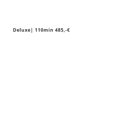
Deluxe| 110min 485,-€
Erde| Lomi Lomi 60 min
Feuer | Lomi Lomi 60 min
Wasser | Lomi Lomi 60 min
ten
Luft | Lomi Lomi 60 min