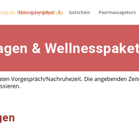
Massageangebot
Gutschein
Paarmassagekurs
agen & Wellnesspake
uten Vorgespräch/Nachruhezeit.
Die angebenden Zeite
ssieren.
gen