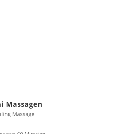
i Massagen
aling Massage
€
ssage: 60 Minuten